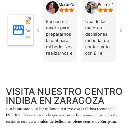
Marta Cortés S.
Beatriz Pilar Nava
Fui con mi
Una de las
madre para
mejores
Basado en 160
prepararnos
decisiones
opiniones
la piel para
mi boda fue
mi boda. Nos
contar tanto
realizarnos el
con Eli el
tratamiento
gran día
de Indiba
como con
facial, y el
María en
resultado fue
todo el
espectacular,
proceso
VISITA NUESTRO CENTRO
pero el trato
previo de
aún mejor.
preparar mi
INDIBA EN ZARAGOZA
María es una
piel con el
¿Estás buscando un lugar donde tratarte con la última tecnología
gran
tratamiento
INDIBA? Tenemos todo lo que necesitas. Estaremos encantadas de
profesional y
INDIBA. Son
recibirte en nuestro
salón de belleza en pleno centro de Zaragoza.
sin lugar a
muy