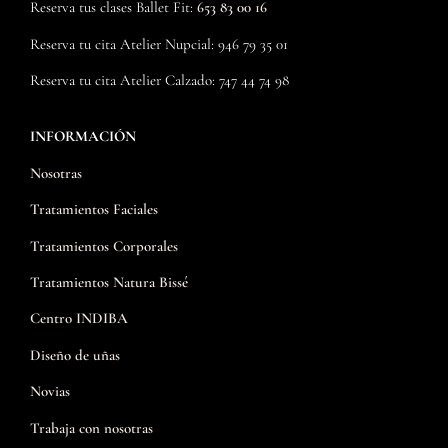
día de la
Reserva tus clases Ballet Fit:
653 83 00 16
boda: fue un
Reserva tu cita Atelier Nupcial: 946 79 35 01
verdadero
placer contar
Reserva tu cita Atelier Calzado: 747 44 74 98
con Eli para
que nos
INFORMACIÓN
maquillase a
mi madre, a
Nosotras
mi abuela y a
mi. A parte
Tratamientos Faciales
de hacer
Tratamientos Corporales
increíblemente
bien su
Tratamientos Natura Bissé
trabajo, es un
gusto tratar
Centro INDIBA
con ella y
Diseño de uñas
que me
acompañase
Novias
en un día tan
especial.
Trabaja con nosotras
En definitiva,