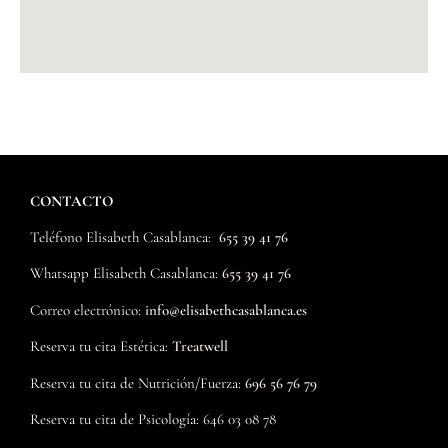
acné que
nunca había
conseguido
eliminar del
todo y con
poca luz.
María me
marcó una
rutina y,
CONTACTO
combinada
con el
Teléfono Elisabeth Casablanca:
655 39 41 76
INDIBA y con
Whatsapp
Elisabeth Casablanca
:
655 39 41 76
limpiezas
periódicas,
Correo electrónico:
info@elisabethcasablanca.es
hizo que mi
piel
Reserva tu cita Estética:
Treatwell
cambiase por
Reserva tu cita de Nutrición/Fuerza:
696 56 76 79
completo.
En cuanto al
Reserva tu cita de Psicología: 646 03 08 78
maquillaje el