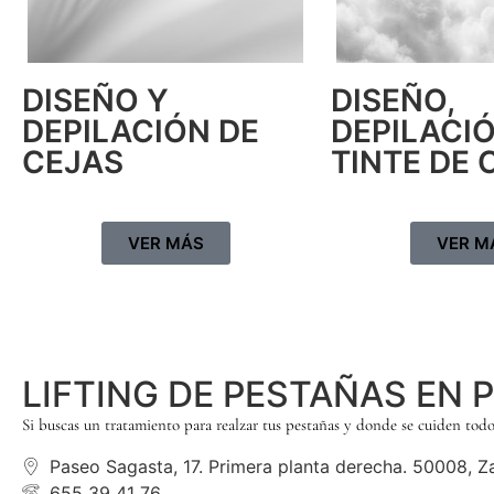
DISEÑO Y
DISEÑO,
DEPILACIÓN DE
DEPILACI
CEJAS
TINTE DE 
VER MÁS
VER M
LIFTING DE PESTAÑAS EN
Si buscas un tratamiento para realzar tus pestañas y donde se cuiden todos
Paseo Sagasta, 17. Primera planta derecha. 50008, 
655 39 41 76