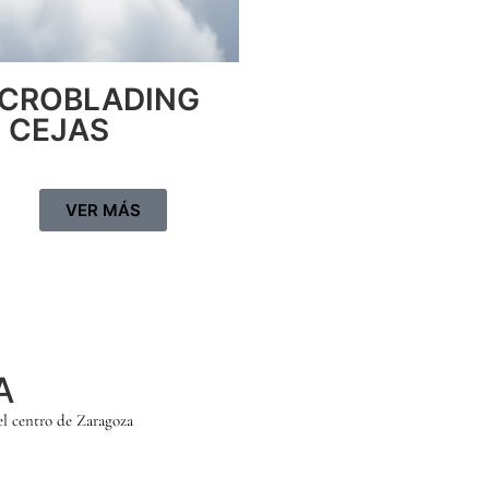
ICROBLADING
 CEJAS
VER MÁS
A
 el centro de Zaragoza