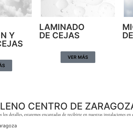
LAMINADO
M
ÓN Y
DE CEJAS
DE
CEJAS
VER MÁS
ÁS
 PLENO CENTRO DE ZARAGOZ
 los detalles, estaremos encantadas de recibirte en nuestras instalaciones en
Zaragoza