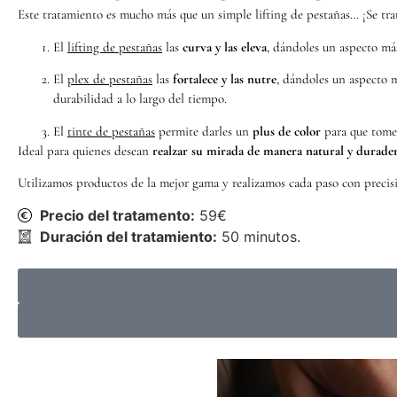
Este tratamiento es mucho más que un simple lifting de pestañas… ¡Se tr
El
lifting de pestañas
las
curva y las eleva
, dándoles un aspecto m
El
plex de pestañas
las
fortalece y las nutre
, dándoles un aspecto m
durabilidad a lo largo del tiempo.
El
tinte de pestañas
permite darles un
plus de color
para que tomen
Ideal para quienes desean
realzar su mirada de manera natural y durade
Utilizamos productos de la mejor gama y realizamos cada paso con precisi
Precio del tratamento:
59€
Duración del tratamiento:
50 minutos.