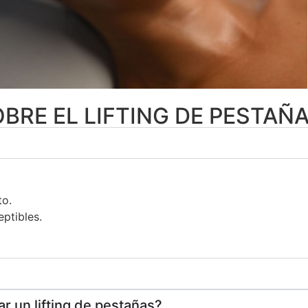
BRE EL LIFTING DE PESTAÑ
to.
eptibles.
r un lifting de pestañas?