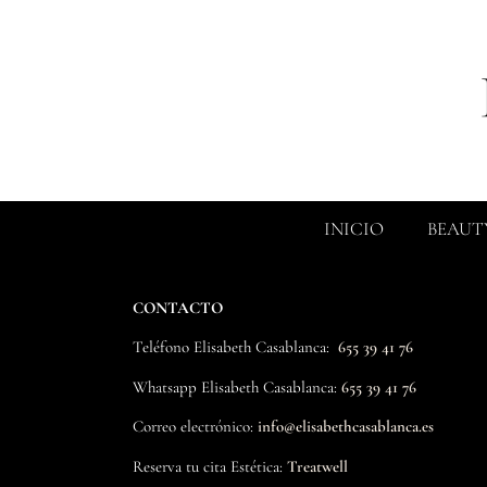
INICIO
BEAUT
CONTACTO
Teléfono Elisabeth Casablanca:
655 39 41 76
Whatsapp
Elisabeth Casablanca
:
655 39 41 76
Correo electrónico:
info@elisabethcasablanca.es
Reserva tu cita Estética:
Treatwell