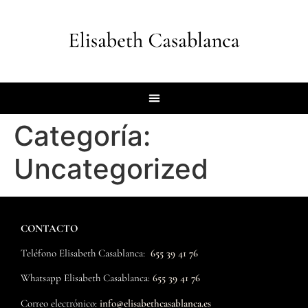
Categoría:
Uncategorized
CONTACTO
Teléfono Elisabeth Casablanca:
655 39 41 76
Whatsapp
Elisabeth Casablanca
:
655 39 41 76
Correo electrónico:
info@elisabethcasablanca.es